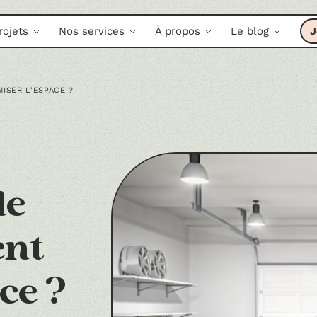
rojets
Nos services
À propos
Le blog
J
ISER L'ESPACE ?
de
ent
ce ?