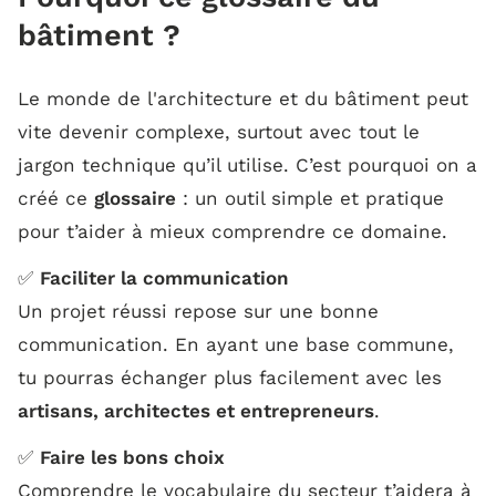
bâtiment ?
Le dictionnaire de la rénovation :
Le monde de l'architecture et du bâtiment peut
A :
vite devenir complexe, surtout avec tout le
jargon technique qu’il utilise. C’est pourquoi on a
B :
créé ce
glossaire
: un outil simple et pratique
pour t’aider à mieux comprendre ce domaine.
C :
✅
Faciliter la communication
Un projet réussi repose sur une bonne
D :
communication. En ayant une base commune,
tu pourras échanger plus facilement avec les
E :
artisans, architectes et entrepreneurs
.
✅
Faire les bons choix
F :
Comprendre le vocabulaire du secteur t’aidera à