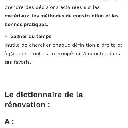
prendre des décisions éclairées sur les
matériaux, les méthodes de construction et les
G :
bonnes pratiques
.
H :
✅
Gagner du temps
Inutile de chercher chaque définition à droite et
à gauche : tout est regroupé ici. A rajouter dans
I :
tes favoris.
J :
L :
Le dictionnaire de la
rénovation :
M :
A :