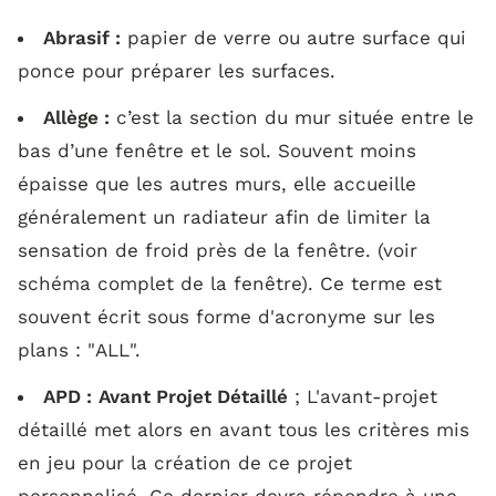
P :
Abrasif :
papier de verre ou autre surface qui
ponce pour préparer les surfaces.
Q :
Allège :
c’est la section du mur située entre le
bas d’une fenêtre et le sol. Souvent moins
R :
épaisse que les autres murs, elle accueille
généralement un radiateur afin de limiter la
S :
sensation de froid près de la fenêtre. (voir
schéma complet de la fenêtre). Ce terme est
T :
souvent écrit sous forme d'acronyme sur les
plans : "
ALL
".
V :
APD :
Avant Projet Détaillé
; L'avant-projet
détaillé met alors en avant tous les critères mis
W :
en jeu pour la création de ce projet