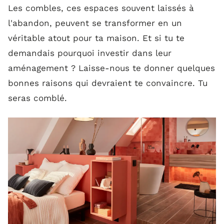
Les combles, ces espaces souvent laissés à
l'abandon, peuvent se transformer en un
Combien coûte l’aménagement des
véritable atout pour ta maison. Et si tu te
combles ?
demandais pourquoi investir dans leur
aménagement ? Laisse-nous te donner quelques
Quelles autorisations pour aménager des
bonnes raisons qui devraient te convaincre. Tu
combles ?
seras comblé.
Idées déco et inspirations pour un
aménagement réussi