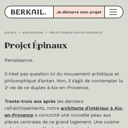
Je démarre mon projet
ACCUEIL
>
RÉALISATIONS
>
PROJET ÉPINAUX (AIX-EN-PROVENCE)
Projet Épinaux
Renaissance.
Il n’est pas question ici du mouvement artistique et
philosophique d’antan. Non, il s’agit de contempler la
2ᵉ vie de ce duplex à Aix-en-Provence.
Trente-trois ans après
les derniers
rafraîchissements, notre
architecte d'intérieur à Aix-
en-Provence
a concocté une nouvelle peau aux
pièces centrales de ce grand logement. Une cuisine