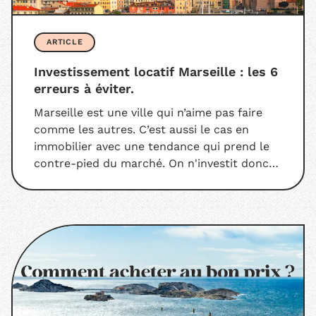
ARTICLE
Investissement locatif Marseille : les 6
erreurs à éviter.
Marseille est une ville qui n’aime pas faire
comme les autres. C’est aussi le cas en
immobilier avec une tendance qui prend le
contre-pied du marché. On n'investit donc
pas la capitale des Bouches-du-Rhone
comme on peut le faire à Paris, Lyon ou
Bordeaux. Pour t’éviter de tomber dans le
V̶i̶e̶u̶x̶ ̶P̶o̶r̶t̶ panneau, on répond à la question
qui est sur toutes les lèvres : quelles sont
les erreurs à éviter dans un investissement
locatif à Marseille ?