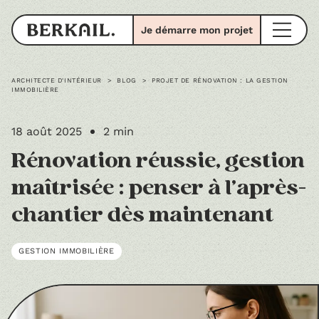
Je démarre mon projet
ARCHITECTE D'INTÉRIEUR
>
BLOG
>
PROJET DE RÉNOVATION : LA GESTION
IMMOBILIÈRE
18 août 2025
2 min
Rénovation réussie, gestion
maîtrisée : penser à l’après-
chantier dès maintenant
GESTION IMMOBILIÈRE