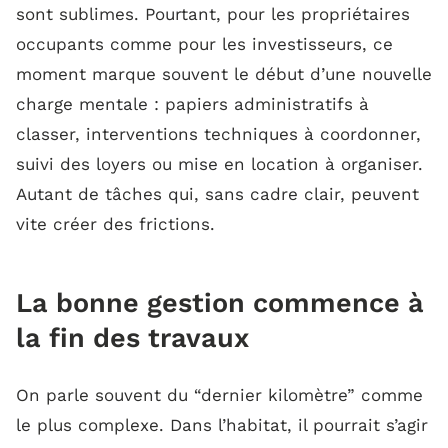
sont sublimes. Pourtant, pour les propriétaires
occupants comme pour les investisseurs, ce
Des outils discrets, mais puissants
moment marque souvent le début d’une nouvelle
charge mentale : papiers administratifs à
classer, interventions techniques à coordonner,
suivi des loyers ou mise en location à organiser.
L’anticipation comme réflexe
Autant de tâches qui, sans cadre clair, peuvent
vite créer des frictions.
Préserver ce qui a été bien fait
La bonne gestion commence à
la fin des travaux
Faire durer la qualité dans le temps
On parle souvent du “dernier kilomètre” comme
le plus complexe. Dans l’habitat, il pourrait s’agir